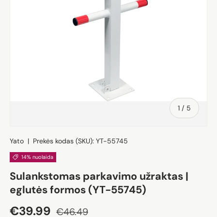
iš
1
/
5
Yato
|
Prekės kodas (SKU):
YT-55745
14% nuolaida
Sulankstomas parkavimo užraktas |
eglutės formos (YT-55745)
Akcijos kaina
Įprasta kaina
€39.99
€46.49