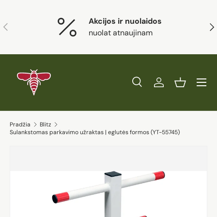
Eiti į turinį
Akcijos ir nuolaidos
Ankstesnis
Kit
nuolat atnaujinam
Paieška
Prisijungti
Krepšelis
Ieškoti
Prekės tipas
Visi
Ieškoti
Pradžia
Blitz
Sulankstomas parkavimo užraktas | eglutės formos (YT-55745)
Eiti į prekės informaciją