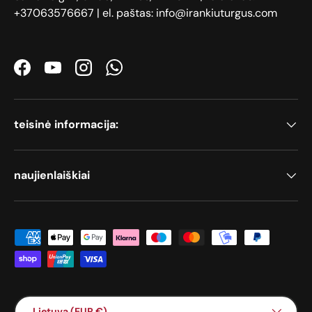
+37063576667 | el. paštas: info@irankiuturgus.com
Facebook
YouTube
Instagram
WhatsApp
teisinė informacija:
naujienlaiškiai
Priimami mokėjimo būdai
Šalis / Regionas
Lietuva (EUR €)