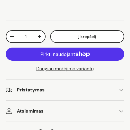
Kiekis
Į krepšelį
Sumažinti kiekį
Padidinti kiekį
Daugiau mokėjimo variantų
Pristatymas
Atsiėmimas