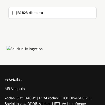
ES B2B klientams
Zāģi, iPhone, Dyson, Mobilie telefoni
rekvizitai:
MB Vespula
kodas: 305184895 | PVM kodas: LT100012456312 | J.
Savickio g. 4, 01108, Vilnius, LIETUVA | telefonas: