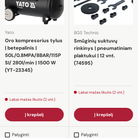
Yato
BGS Technic
Oro kompresorius tylus
Smūginių suktuvų
| betepalinis |
rinkinys | pneumatiniam
50L/0.8MPA/8BAR/115P
plaktukui | 12 vnt.
SI/ 280l/min | 1500 W
(74595)
(YT-23345)
Labai mažas likutis (2 vnt.)
Labai mažas likutis (2 vnt.)
Į krepšelį
Į krepšelį
Palyginti
Palyginti