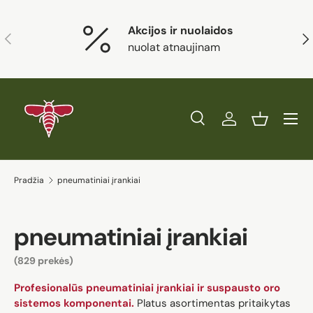
Eiti į turinį
Akcijos ir nuolaidos
Ankstesnis
Kit
nuolat atnaujinam
Paieška
Prisijungti
Krepšelis
Ieškoti
Prekės tipas
Visi
Ieškoti
Pradžia
pneumatiniai įrankiai
pneumatiniai įrankiai
(829 prekės)
Profesionalūs pneumatiniai įrankiai ir suspausto oro
sistemos komponentai.
Platus asortimentas pritaikytas