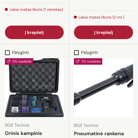
Labai mažas likutis (1 vienetas)
Labai mažas likutis (2 vnt.)
Į krepšelį
Į krepšelį
Palyginti
Palyginti
5% nuolaida
5% nuolaida
BGS Technic
BGS Technic
Orinis kampinis
Pneumatinė rankena