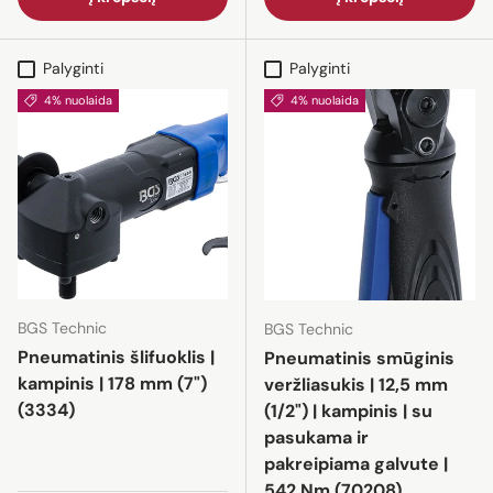
Palyginti
Palyginti
4% nuolaida
4% nuolaida
BGS Technic
BGS Technic
Pneumatinis šlifuoklis |
Pneumatinis smūginis
kampinis | 178 mm (7")
veržliasukis | 12,5 mm
(3334)
(1/2") | kampinis | su
pasukama ir
pakreipiama galvute |
542 Nm (70208)