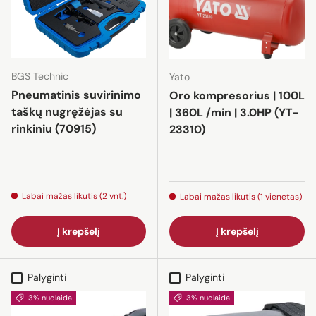
BGS Technic
Yato
Pneumatinis suvirinimo
Oro kompresorius | 100L
taškų nugręžėjas su
| 360L /min | 3.0HP (YT-
rinkiniu (70915)
23310)
Labai mažas likutis (2 vnt.)
Labai mažas likutis (1 vienetas)
Į krepšelį
Į krepšelį
Palyginti
Palyginti
3% nuolaida
3% nuolaida