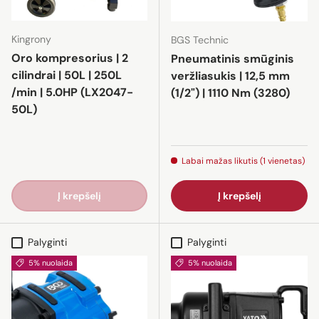
Kingrony
BGS Technic
Oro kompresorius | 2
Pneumatinis smūginis
cilindrai | 50L | 250L
veržliasukis | 12,5 mm
/min | 5.0HP (LX2047-
(1/2") | 1110 Nm (3280)
50L)
Labai mažas likutis (1 vienetas)
Į krepšelį
Į krepšelį
Palyginti
Palyginti
5% nuolaida
5% nuolaida