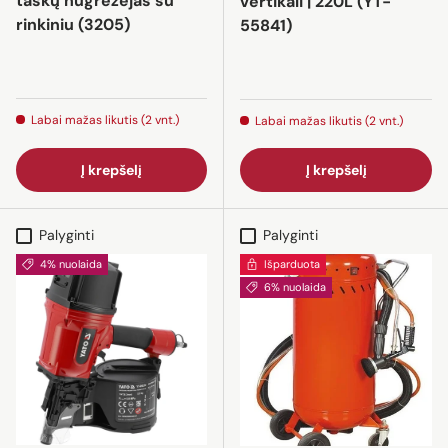
taškų nugrežėjas su
vertikali | 220L (YT-
rinkiniu (3205)
55841)
Labai mažas likutis (2 vnt.)
Labai mažas likutis (2 vnt.)
Į krepšelį
Į krepšelį
Palyginti
Palyginti
4% nuolaida
Išparduota
6% nuolaida