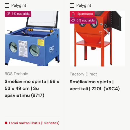
Palyginti
Palyginti
3% nuolaida
Išparduota
6% nuolaida
BGS Technic
Factory Direct
Smėliavimo spinta | 66 x
Smėliavimo spinta |
53 x 49 cm | Su
vertikali | 220L (VSC4)
apšvietimu (8717)
Labai mažas likutis (1 vienetas)