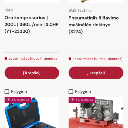
Yato
BGS Technic
Oro kompresorius |
Pneumatiniis šlifavimo
200L | 360L /min | 3.0HP
mašinėlės rinkinys
(YT-23320)
(3274)
Labai mažas likutis (1 vienetas)
Labai mažas likutis (1 vienetas)
Į krepšelį
Į krepšelį
Palyginti
Palyginti
3% nuolaida
3% nuolaida