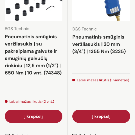
BGS Technic
BGS Technic
Pneumatinis smūginis
Pneumatinis smūginis
veržliasukis | su
veržliasukis | 20 mm
pakreipiama galvute ir
(3/4") | 1355 Nm (3235)
smūginių galvučlų
rinkiniu | 12,5 mm (1/2") |
650 Nm | 10 vnt. (74348)
Labai mažas likutis (1 vienetas)
Labai mažas likutis (2 vnt.)
Į krepšelį
Į krepšelį