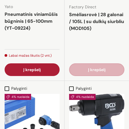
Yato
Factory Direct
Pneumatinis viniamūšis
Smėliasrovė | 28 galonai
būgninis | 65-100mm
/ 105L | su dulkių siurbliu
(YT-09224)
(MOD105)
Labai mažas likutis (2 vnt.)
Į krepšelį
Į krepšelį
Palyginti
Palyginti
4% nuolaida
4% nuolaida