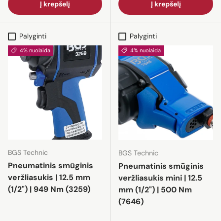
Į krepšelį
Į krepšelį
Palyginti
Palyginti
4% nuolaida
4% nuolaida
BGS Technic
BGS Technic
Pneumatinis smūginis
Pneumatinis smūginis
veržliasukis | 12.5 mm
veržliasukis mini | 12.5
(1/2") | 949 Nm (3259)
mm (1/2") | 500 Nm
(7646)