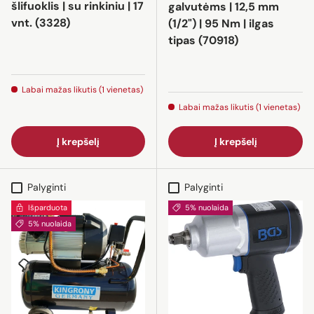
šlifuoklis | su rinkiniu | 17
galvutėms | 12,5 mm
vnt. (3328)
(1/2") | 95 Nm | ilgas
tipas (70918)
Labai mažas likutis (1 vienetas)
Labai mažas likutis (1 vienetas)
Į krepšelį
Į krepšelį
Palyginti
Palyginti
Išparduota
5% nuolaida
5% nuolaida