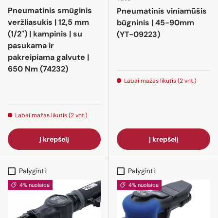
Pneumatinis smūginis
Pneumatinis viniamūšis
veržliasukis | 12,5 mm
būgninis | 45-90mm
(1/2") | kampinis | su
(YT-09223)
pasukama ir
pakreipiama galvute |
650 Nm (74232)
Labai mažas likutis (2 vnt.)
Labai mažas likutis (2 vnt.)
Į krepšelį
Į krepšelį
Palyginti
Palyginti
4% nuolaida
4% nuolaida