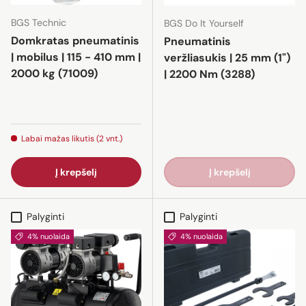
BGS Technic
BGS Do It Yourself
Domkratas pneumatinis
Pneumatinis
| mobilus | 115 - 410 mm |
veržliasukis | 25 mm (1")
2000 kg (71009)
| 2200 Nm (3288)
Labai mažas likutis (2 vnt.)
Į krepšelį
Į krepšelį
Palyginti
Palyginti
4% nuolaida
4% nuolaida