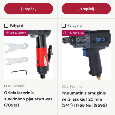
Į krepšelį
Į krepšelį
Palyginti
Palyginti
3% nuolaida
3% nuolaida
BGS Technic
BGS Technic
Orinis lazerinis
Pneumatinis smūginis
suvirinimo pjaustytuvas
veržliasukis | 20 mm
(70913)
(3/4") | 1756 Nm (9595)