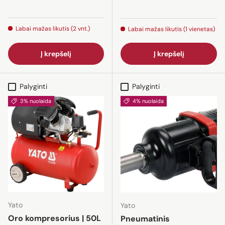
Labai mažas likutis (2 vnt.)
Labai mažas likutis (1 vienetas)
Į krepšelį
Į krepšelį
Palyginti
Palyginti
3% nuolaida
4% nuolaida
Yato
Yato
Oro kompresorius | 50L
Pneumatinis