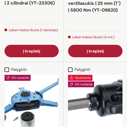
| 2 cilindrai (YT-23306)
veržliasukis | 25 mm (1")
| 5800 Nm (YT-09620)
Labai mažas likutis (1 vienetas)
Labai mažas likutis (4 vnt.)
Į krepšelį
Į krepšelį
Palyginti
Palyginti
4% nuolaida
Išparduota
4% nuolaida