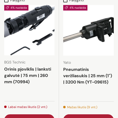
Palyginti
Palyginti
4% nuolaida
4% nuolaida
BGS Technic
Yato
Orinis pjoviklis | lanksti
Pneumatinis
galvutė | 75 mm | 260
veržliasukis | 25 mm (1")
mm (70994)
| 3200 Nm (YT-09615)
Labai mažas likutis (2 vnt.)
Mažas likutis (9 vnt.)