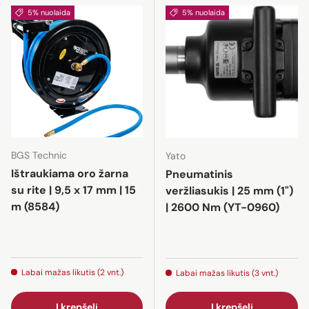
5% nuolaida
5% nuolaida
BGS Technic
Yato
Ištraukiama oro žarna
Pneumatinis
su rite | 9,5 x 17 mm | 15
veržliasukis | 25 mm (1")
m (8584)
| 2600 Nm (YT-0960)
Labai mažas likutis (2 vnt.)
Labai mažas likutis (3 vnt.)
Į krepšelį
Į krepšelį