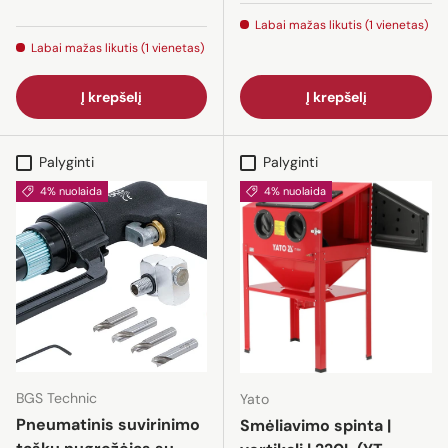
Labai mažas likutis (1 vienetas)
Labai mažas likutis (1 vienetas)
Į krepšelį
Į krepšelį
Palyginti
Palyginti
4% nuolaida
4% nuolaida
BGS Technic
Yato
Pneumatinis suvirinimo
Smėliavimo spinta |