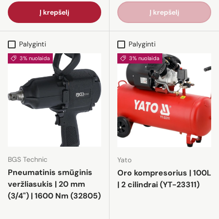
Į krepšelį
Į krepšelį
Palyginti
Palyginti
3% nuolaida
3% nuolaida
BGS Technic
Yato
Pneumatinis smūginis
Oro kompresorius | 100L
veržliasukis | 20 mm
| 2 cilindrai (YT-23311)
(3/4") | 1600 Nm (32805)