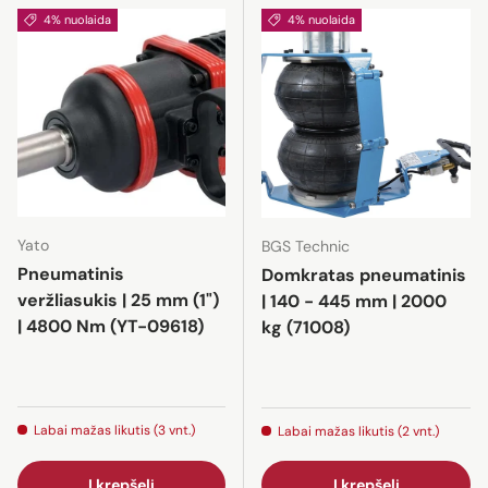
4% nuolaida
4% nuolaida
Yato
BGS Technic
Pneumatinis
Domkratas pneumatinis
veržliasukis | 25 mm (1")
| 140 - 445 mm | 2000
| 4800 Nm (YT-09618)
kg (71008)
Labai mažas likutis (3 vnt.)
Labai mažas likutis (2 vnt.)
Į krepšelį
Į krepšelį