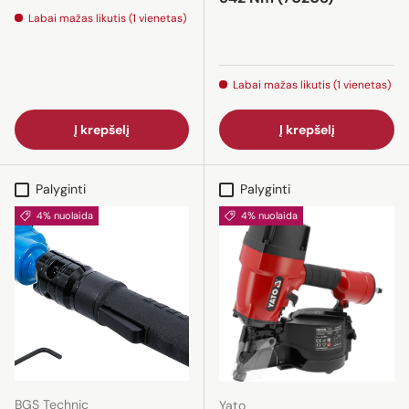
Labai mažas likutis (1 vienetas)
Labai mažas likutis (1 vienetas)
Į krepšelį
Į krepšelį
Palyginti
Palyginti
4% nuolaida
4% nuolaida
BGS Technic
Yato