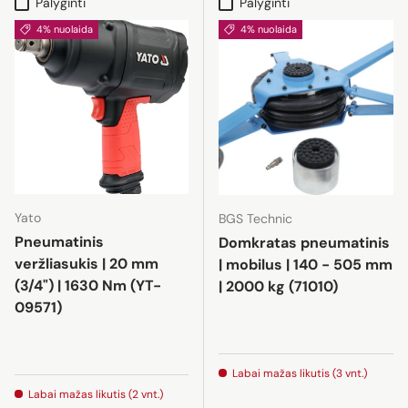
Palyginti
Palyginti
4% nuolaida
4% nuolaida
Yato
BGS Technic
Pneumatinis
Domkratas pneumatinis
veržliasukis | 20 mm
| mobilus | 140 - 505 mm
(3/4") | 1630 Nm (YT-
| 2000 kg (71010)
09571)
Labai mažas likutis (3 vnt.)
Labai mažas likutis (2 vnt.)