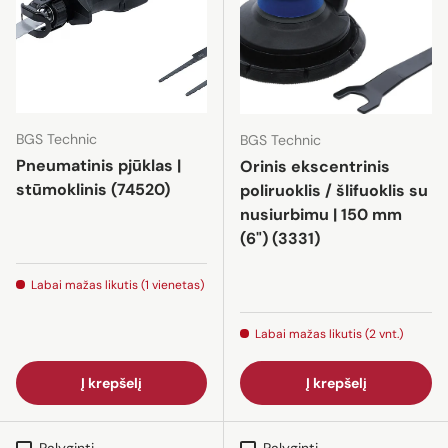
BGS Technic
BGS Technic
Pneumatinis pjūklas |
Orinis ekscentrinis
stūmoklinis (74520)
poliruoklis / šlifuoklis su
nusiurbimu | 150 mm
(6") (3331)
Labai mažas likutis (1 vienetas)
Labai mažas likutis (2 vnt.)
Į krepšelį
Į krepšelį