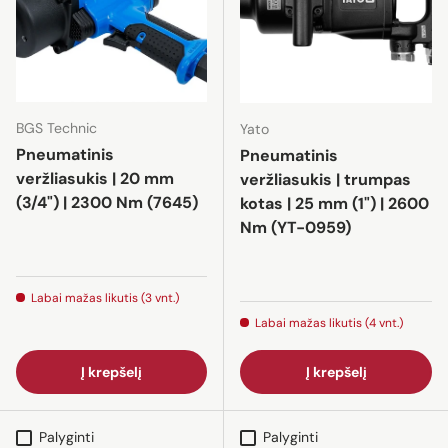
BGS Technic
Yato
Pneumatinis
Pneumatinis
veržliasukis | 20 mm
veržliasukis | trumpas
(3/4") | 2300 Nm (7645)
kotas | 25 mm (1") | 2600
Nm (YT-0959)
Labai mažas likutis (3 vnt.)
Labai mažas likutis (4 vnt.)
Į krepšelį
Į krepšelį
Palyginti
Palyginti