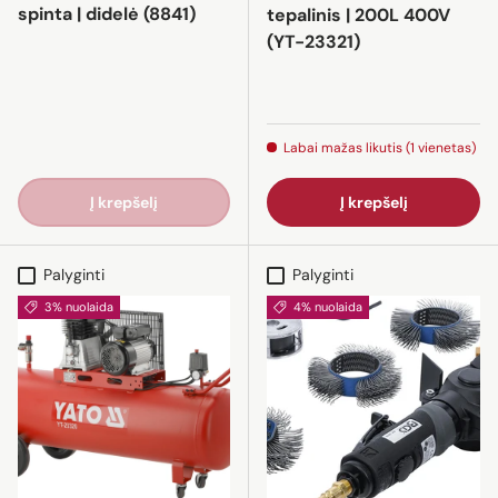
spinta | didelė (8841)
tepalinis | 200L 400V
(YT-23321)
Labai mažas likutis (1 vienetas)
Į krepšelį
Į krepšelį
Palyginti
Palyginti
3% nuolaida
4% nuolaida