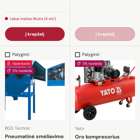
Labai mažas likutis (4 vnt.)
Į krepšelį
Į krepšelį
Palyginti
Palyginti
Išparduota
3% nuolaida
3% nuolaida
BGS Technic
Yato
Pneumatinė smėliavimo
Oro kompresorius