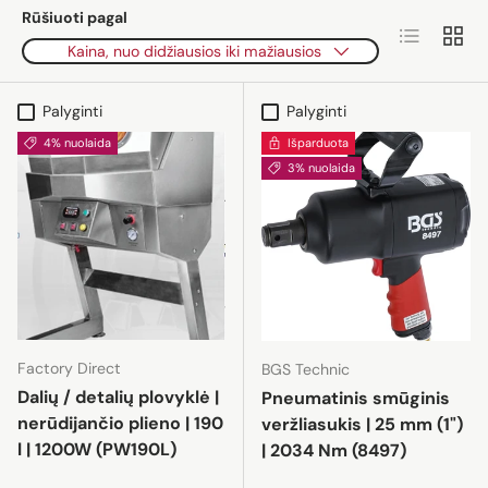
Rūšiuoti pagal
Sąrašas
Tinkle
Kaina, nuo didžiausios iki mažiausios
Palyginti
Palyginti
4% nuolaida
Išparduota
3% nuolaida
Factory Direct
BGS Technic
Dalių / detalių plovyklė |
Pneumatinis smūginis
nerūdijančio plieno | 190
veržliasukis | 25 mm (1")
l | 1200W (PW190L)
| 2034 Nm (8497)