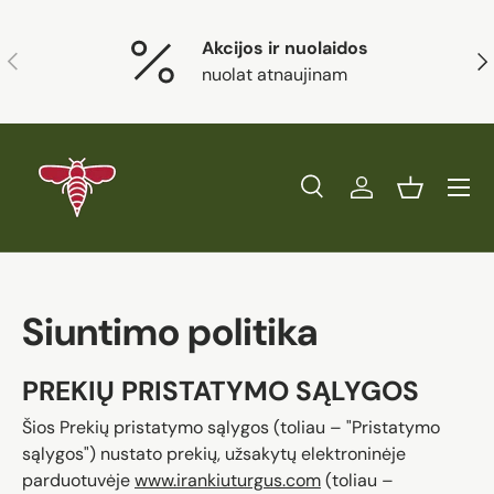
Eiti į turinį
Akcijos ir nuolaidos
Ankstesnis
Kit
nuolat atnaujinam
Paieška
Prisijungti
Krepšelis
Ieškoti
Prekės tipas
Visi
Ieškoti
Siuntimo politika
PREKIŲ PRISTATYMO SĄLYGOS
Šios Prekių pristatymo sąlygos (toliau – "Pristatymo
sąlygos") nustato prekių, užsakytų elektroninėje
parduotuvėje
www.irankiuturgus.com
(toliau –