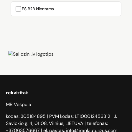
ES B2B klientams
Zāģi, iPhone, Dyson, Mobilie telefoni
rekvizitai:
MB Vespula
kodas: 305184895 | PVM kodas: LT100012456312 | J.
Savickio g. 4, 01108, Vilnius, LIETUVA | telefonas:
+37063576667 | el. paštas: info@irankiuturgus.com