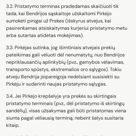
3.2. Pristatymo terminas pradedamas skaičiuoti tik
tada, kai Bendrijos sąskaitoje užskaitomi Pirkėjo
sumokėti pinigai už Prekes (išskyrus atvejus, kai
pasirenkamas atsiskaitymas kurjeriui pristatymo metu
arba sutartas atidėtas mokėjimas).
3.3. Pirkėjas sutinka, jog išimtiniais atvejais prekių
pateikimas gali vėluoti dėl nenumatytų, nuo Bendrijos
nepriklausančių aplinkybių (pvz., gamybos vėlavimas,
transporto spūstys, ekstremalios oro sąlygos). Tokiu
atveju Bendrija įsipareigoja nedelsiant susisiekti su
Pirkėju ir suderinti naujas pristatymo sąlygas.
3.4. Jei Pirkėjo krepšelyje yra prekės su skirtingais
pristatymo terminais (pvz., dėl pristatymo iš skirtingų
sandėlių), visas užsakymas gali būti pristatomas viena
siunta pagal vėliausią terminą, nebent šalys susitaria
kitaip.