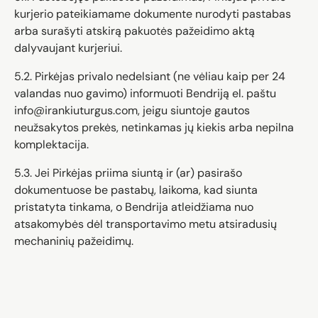
kurjerio pateikiamame dokumente nurodyti pastabas
arba surašyti atskirą pakuotės pažeidimo aktą
dalyvaujant kurjeriui.
5.2. Pirkėjas privalo nedelsiant (ne vėliau kaip per 24
valandas nuo gavimo) informuoti Bendriją el. paštu
info@irankiuturgus.com, jeigu siuntoje gautos
neužsakytos prekės, netinkamas jų kiekis arba nepilna
komplektacija.
5.3. Jei Pirkėjas priima siuntą ir (ar) pasirašo
dokumentuose be pastabų, laikoma, kad siunta
pristatyta tinkama, o Bendrija atleidžiama nuo
atsakomybės dėl transportavimo metu atsiradusių
mechaninių pažeidimų.