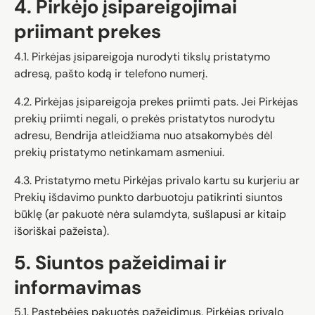
4. Pirkėjo įsipareigojimai
priimant prekes
4.1. Pirkėjas įsipareigoja nurodyti tikslų pristatymo
adresą, pašto kodą ir telefono numerį.
4.2. Pirkėjas įsipareigoja prekes priimti pats. Jei Pirkėjas
prekių priimti negali, o prekės pristatytos nurodytu
adresu, Bendrija atleidžiama nuo atsakomybės dėl
prekių pristatymo netinkamam asmeniui.
4.3. Pristatymo metu Pirkėjas privalo kartu su kurjeriu ar
Prekių išdavimo punkto darbuotoju patikrinti siuntos
būklę (ar pakuotė nėra sulamdyta, sušlapusi ar kitaip
išoriškai pažeista).
5. Siuntos pažeidimai ir
informavimas
5.1. Pastebėjęs pakuotės pažeidimus, Pirkėjas privalo