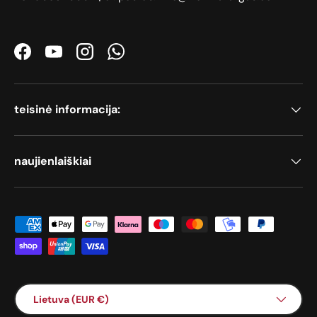
Facebook
YouTube
Instagram
WhatsApp
teisinė informacija:
naujienlaiškiai
Priimami mokėjimo būdai
Šalis / Regionas
Lietuva (EUR €)