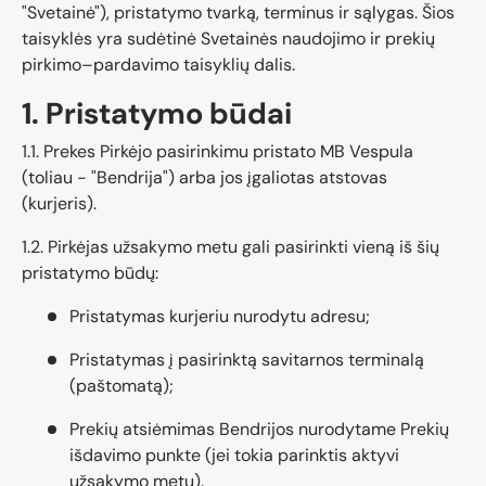
"Svetainė"), pristatymo tvarką, terminus ir sąlygas. Šios
taisyklės yra sudėtinė Svetainės naudojimo ir prekių
pirkimo–pardavimo taisyklių dalis.
1. Pristatymo būdai
1.1. Prekes Pirkėjo pasirinkimu pristato MB Vespula
(toliau - "Bendrija") arba jos įgaliotas atstovas
(kurjeris).
1.2. Pirkėjas užsakymo metu gali pasirinkti vieną iš šių
pristatymo būdų:
Pristatymas kurjeriu nurodytu adresu;
Pristatymas į pasirinktą savitarnos terminalą
(paštomatą);
Prekių atsiėmimas Bendrijos nurodytame Prekių
išdavimo punkte (jei tokia parinktis aktyvi
užsakymo metu).