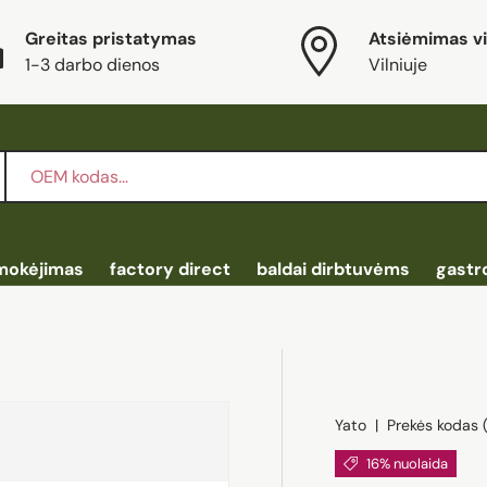
Greitas pristatymas
Atsiėmimas vi
1-3 darbo dienos
Vilniuje
mokėjimas
factory direct
baldai dirbtuvėms
gastr
Yato
|
Prekės kodas 
16% nuolaida