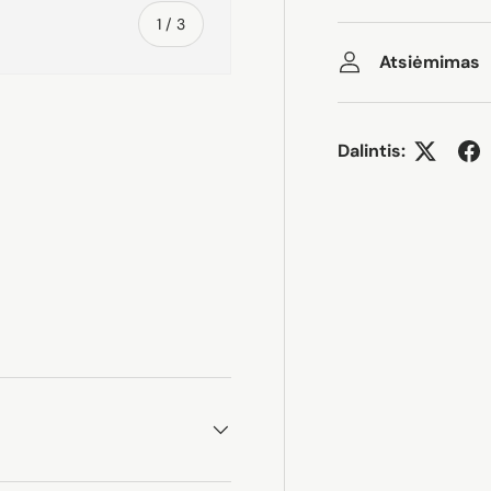
iš
1
/
3
Atsiėmimas
Dalintis:
rijoje