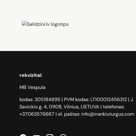
Zāģi, iPhone, Dyson, Mobilie te
rekvizitai:
MB Vespula
kodas: 305184895 | PVM kodas: LT100012456312 | J.
Savickio g. 4, 01108, Vilnius, LIETUVA | telefonas:
+37063576667 | el. paštas: info@irankiuturgus.com