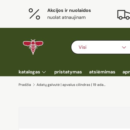
Akcijos ir nuolaidos
Eiti į turinį
nuolat atnaujinam
Ieškoti
Prekės tipas
Visi
katalogas
pristatymas
atsiėmimas
ap
Pradžia
Adatų galvutė | apvalus cilindras | 19 adatų (YT-09911)
Eiti į prekės informaciją