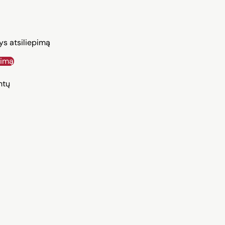
ys atsiliepimą
pimą
ntų