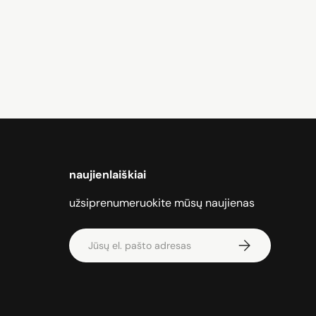
naujienlaiškiai
užsiprenumeruokite mūsų naujienas
El. paštas
Prenumeruoti