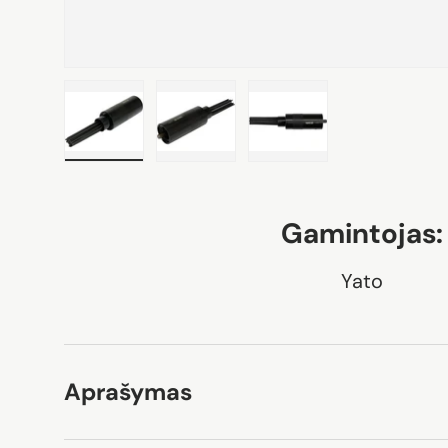
Įkelti nuotrauką 1 galerijoje
Įkelti nuotrauką 2 galerijoje
Įkelti nuotrauką 3 gale
Gamintojas:
Yato
Aprašymas