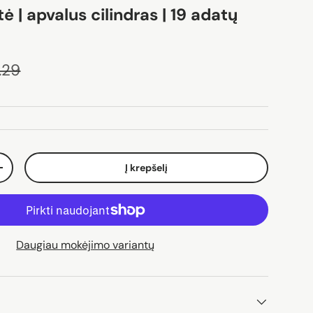
ė | apvalus cilindras | 19 adatų
ina
sta kaina
.29
Į krepšelį
Padidinti kiekį
Daugiau mokėjimo variantų