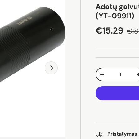
Adatų galvut
(YT-09911)
Akcijos ka
Įpra
€15.29
€18
Pirmyn
Kiekis
Sumažinti kiekį
Pristatymas