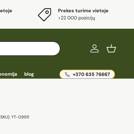
etoje
Prekes turime vietoje
>22 000 pozicijų
Ieškoti
Prisijungti
Krepšelis
onomija
blog
+370 635 76667
(SKU):
YT-09911