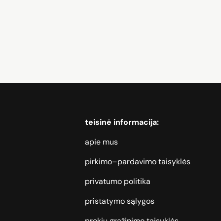
lefoni, Kaķu barība, Santehnika, Skaļruņi, Nojumes
teisinė informacija:
apie mus
pirkimo–pardavimo taisyklės
privatumo politika
pristatymo sąlygos
prekių grąžinimo taisyklės