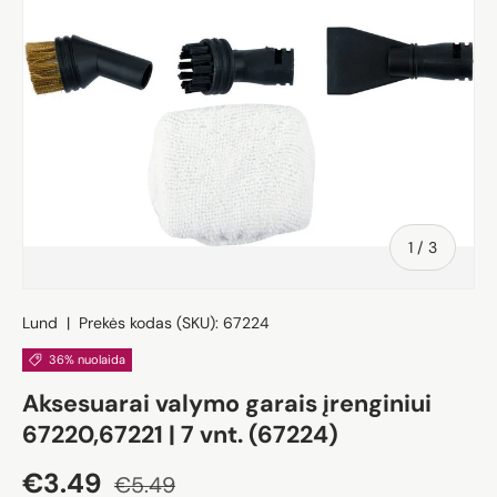
iš
1
/
3
Lund
|
Prekės kodas (SKU):
67224
36% nuolaida
Aksesuarai valymo garais įrenginiui
67220,67221 | 7 vnt. (67224)
Akcijos kaina
Įprasta kaina
€3.49
€5.49