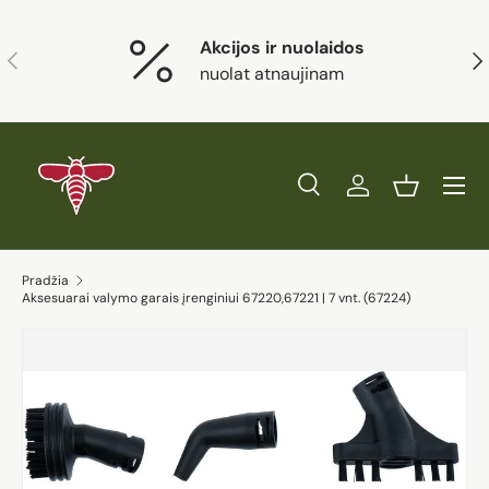
Eiti į turinį
Akcijos ir nuolaidos
Ankstesnis
Kit
nuolat atnaujinam
Paieška
Prisijungti
Krepšelis
Ieškoti
Prekės tipas
Visi
Ieškoti
Pradžia
Aksesuarai valymo garais įrenginiui 67220,67221 | 7 vnt. (67224)
Eiti į prekės informaciją