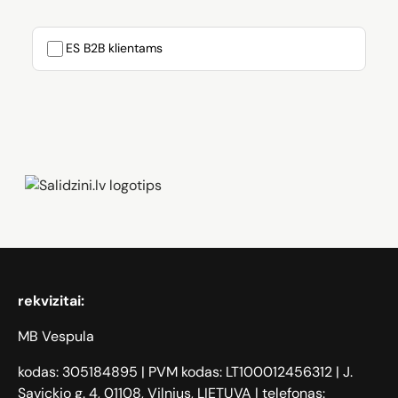
ES B2B klientams
Zāģi, iPhone, Dyson, Mobilie telefoni
rekvizitai:
MB Vespula
kodas: 305184895 | PVM kodas: LT100012456312 | J.
Savickio g. 4, 01108, Vilnius, LIETUVA | telefonas: