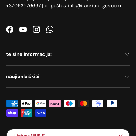
+37063576667 | el. paštas: info@irankiuturgus.com
Facebook
YouTube
Instagram
WhatsApp
teisinė informacija:
naujienlaiškiai
Priimami mokėjimo būdai
Šalis / Regionas
Lietuva (EUR €)