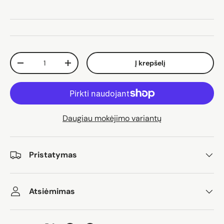
Kiekis
Į krepšelį
Sumažinti kiekį
Padidinti kiekį
Daugiau mokėjimo variantų
Pristatymas
Atsiėmimas