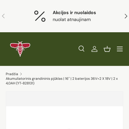
Eiti į turinį
Akcijos ir nuolaidos
Ankstesnis
Kit
nuolat atnaujinam
Paieška
Prisijungti
Krepšelis
Ieškoti
Prekės tipas
Visi
Ieškoti
Pradžia
Akumuliatorinis grandininis pjūklas | 16" | 2 baterijos 36V=2 X 18V | 2 x
4,0AH (YT-828131)
Eiti į prekės informaciją