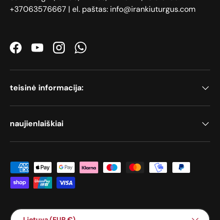
+37063576667 | el. paštas: info@irankiuturgus.com
Facebook
YouTube
Instagram
WhatsApp
teisinė informacija:
naujienlaiškiai
Priimami mokėjimo būdai
Šalis / Regionas
Lietuva (EUR €)