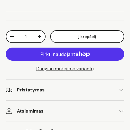
Kiekis
Į krepšelį
Sumažinti kiekį
Padidinti kiekį
Daugiau mokėjimo variantų
Pristatymas
Atsiėmimas