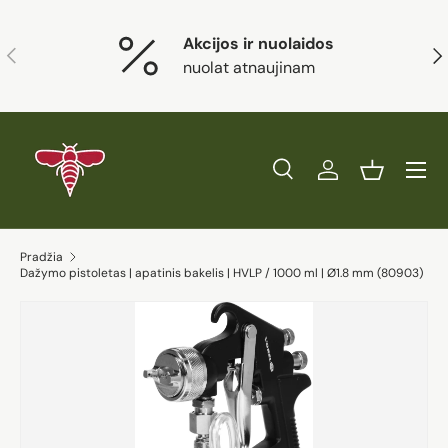
Eiti į turinį
Akcijos ir nuolaidos
Ankstesnis
Kit
nuolat atnaujinam
Paieška
Prisijungti
Krepšelis
Ieškoti
Prekės tipas
Visi
Ieškoti
Pradžia
Dažymo pistoletas | apatinis bakelis | HVLP / 1000 ml | Ø1.8 mm (80903)
Eiti į prekės informaciją