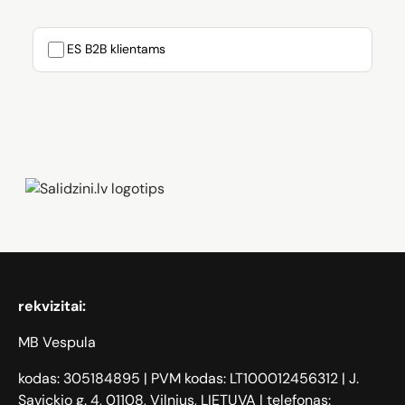
ES B2B klientams
Zāģi, iPhone, Dyson, Mobilie telefoni
rekvizitai:
MB Vespula
kodas: 305184895 | PVM kodas: LT100012456312 | J.
Savickio g. 4, 01108, Vilnius, LIETUVA | telefonas: