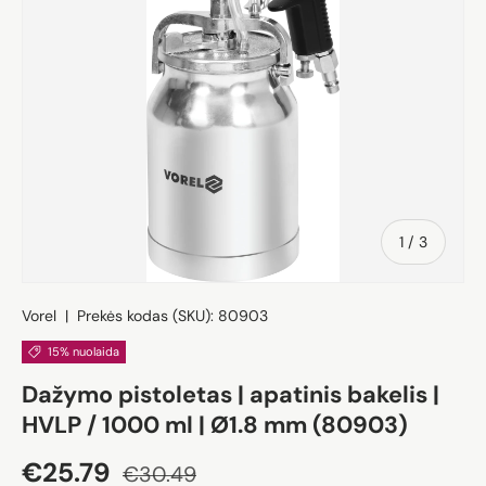
iš
1
/
3
Vorel
|
Prekės kodas (SKU):
80903
15% nuolaida
Dažymo pistoletas | apatinis bakelis |
HVLP / 1000 ml | Ø1.8 mm (80903)
Akcijos kaina
Įprasta kaina
€25.79
€30.49