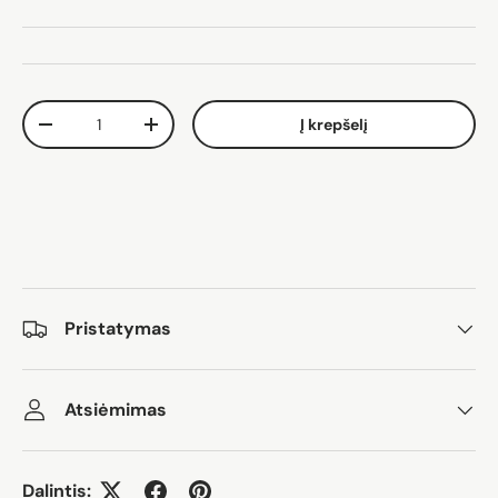
Kiekis
Į krepšelį
Sumažinti kiekį
Padidinti kiekį
Pristatymas
Atsiėmimas
Dalintis: