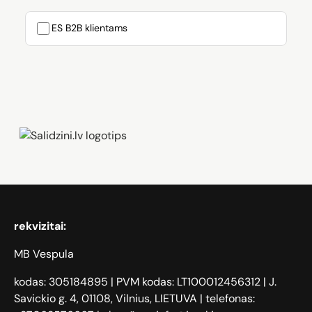
ES B2B klientams
Zāģi, iPhone, Dyson, Mobilie telefoni
rekvizitai:
MB Vespula
kodas: 305184895 | PVM kodas: LT100012456312 | J.
Savickio g. 4, 01108, Vilnius, LIETUVA | telefonas: