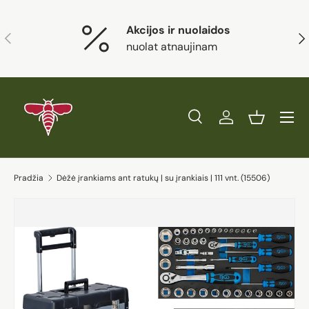
Eiti į turinį
Akcijos ir nuolaidos
Ankstesnis
Kit
nuolat atnaujinam
Paieška
Prisijungti
Krepšelis
Ieškoti
Prekės tipas
Visi
Ieškoti
Pradžia
Dėžė įrankiams ant ratukų | su įrankiais | 111 vnt. (15506)
Eiti į prekės informaciją