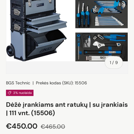
iš
1
/
9
BGS Technic
|
Prekės kodas (SKU):
15506
3% nuolaida
Dėžė įrankiams ant ratukų | su įrankiais
| 111 vnt. (15506)
Akcijos kaina
Įprasta kaina
€450.00
€465.00