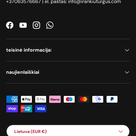
+37063576667 | el. paštas: info@irankiuturgus.com
Facebook
YouTube
Instagram
WhatsApp
teisinė informacija:
naujienlaiškiai
Priimami mokėjimo būdai
Šalis / Regionas
Lietuva (EUR €)