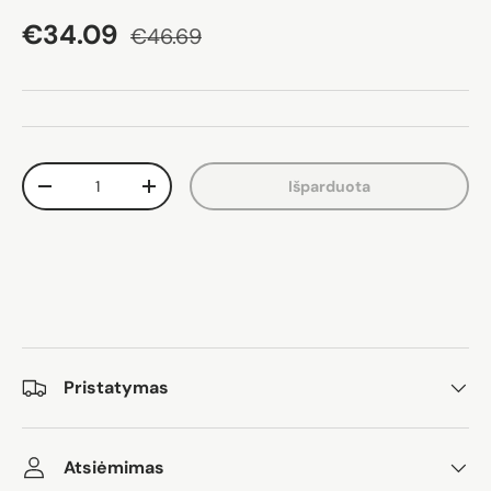
Akcijos kaina
Įprasta kaina
€34.09
€46.69
Kiekis
Išparduota
Sumažinti kiekį
Padidinti kiekį
Pristatymas
Atsiėmimas