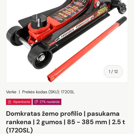
iš
1
/
12
Verke
|
Prekės kodas (SKU):
1720SL
Išparduota
27% nuolaida
Domkratas žemo profilio | pasukama
rankena | 2 gumos | 85 - 385 mm | 2.5 t
(1720SL)