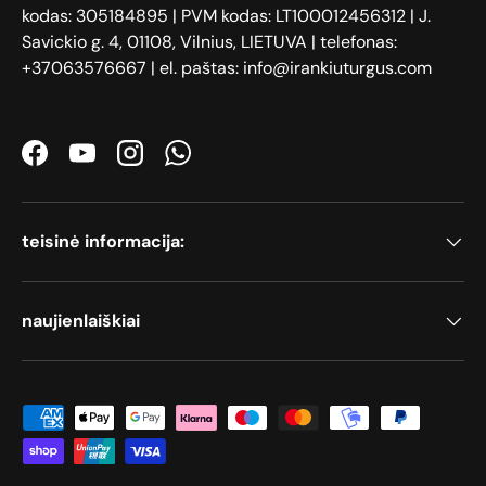
kodas: 305184895 | PVM kodas: LT100012456312 | J.
Savickio g. 4, 01108, Vilnius, LIETUVA | telefonas:
+37063576667 | el. paštas: info@irankiuturgus.com
Facebook
YouTube
Instagram
WhatsApp
teisinė informacija:
naujienlaiškiai
Priimami mokėjimo būdai