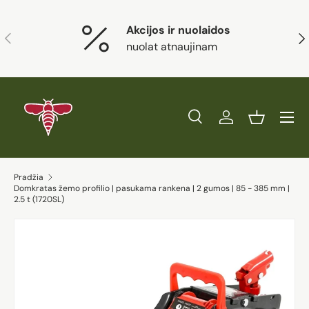
Eiti į turinį
Akcijos ir nuolaidos
Ankstesnis
Kit
nuolat atnaujinam
Paieška
Prisijungti
Krepšelis
Ieškoti
Prekės tipas
Visi
Ieškoti
Pradžia
Domkratas žemo profilio | pasukama rankena | 2 gumos | 85 - 385 mm |
2.5 t (1720SL)
Eiti į prekės informaciją