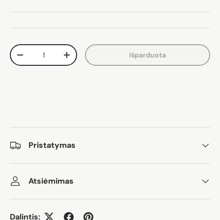
Kiekis
Išparduota
Sumažinti kiekį
Padidinti kiekį
Pristatymas
Atsiėmimas
Dalintis: