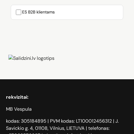
ES B2B klientams
Zāģi, iPhone, Dyson, Mobilie telefoni
rekvizitai:
MB Vespula
kodas: 305184895 | PVM kodas: LT100012456312 | J.
Savickio g. 4, 01108, Vilnius, LIETUVA | telefonas: