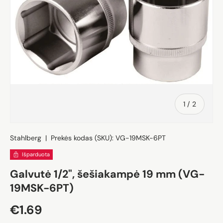
iš
1
/
2
Stahlberg
|
Prekės kodas (SKU):
VG-19MSK-6PT
Išparduota
Galvutė 1/2", šešiakampė 19 mm (VG-
19MSK-6PT)
Įprasta kaina
€1.69