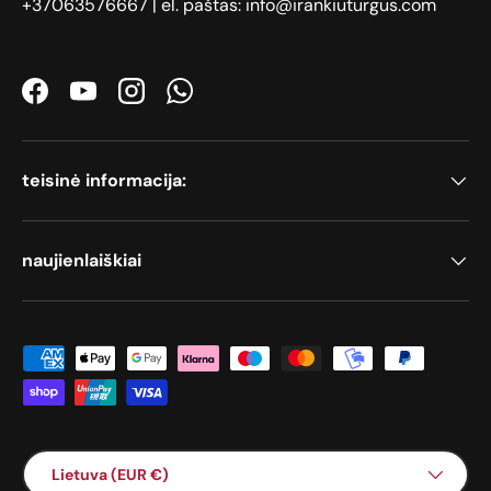
+37063576667 | el. paštas: info@irankiuturgus.com
Facebook
YouTube
Instagram
WhatsApp
teisinė informacija:
naujienlaiškiai
Priimami mokėjimo būdai
Šalis / Regionas
Lietuva (EUR €)