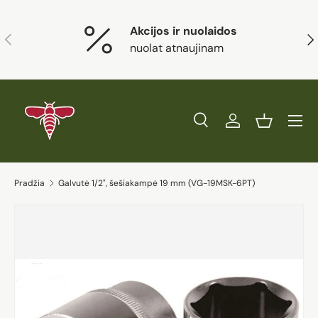
Eiti į turinį
Akcijos ir nuolaidos
Ankstesnis
Kit
nuolat atnaujinam
Paieška
Prisijungti
Krepšelis
Ieškoti
Prekės tipas
Visi
Ieškoti
Pradžia
Galvutė 1/2", šešiakampė 19 mm (VG-19MSK-6PT)
Eiti į prekės informaciją