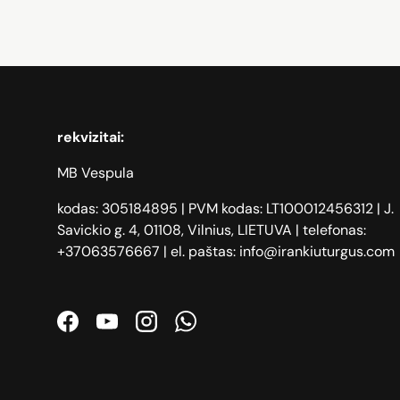
rekvizitai:
MB Vespula
kodas: 305184895 | PVM kodas: LT100012456312 | J.
Savickio g. 4, 01108, Vilnius, LIETUVA | telefonas:
+37063576667 | el. paštas: info@irankiuturgus.com
Facebook
YouTube
Instagram
WhatsApp