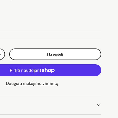
ina
Į krepšelį
Padidinti kiekį
Daugiau mokėjimo variantų