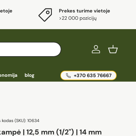
etoje
Prekes turime vietoje
>22 000 pozicijų
Ieškoti
Prisijungti
Krepšelis
onomija
blog
+370 635 76667
s kodas (SKU):
10634
ampė | 12,5 mm (1/2") | 14 mm