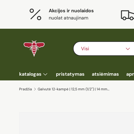
Akcijos ir nuolaidos
Eiti į turinį
nuolat atnaujinam
Ieškoti
Prekės tipas
Visi
katalogas
pristatymas
atsiėmimas
ap
Pradžia
Galvutė 12-kampė | 12,5 mm (1/2") | 14 mm (10634)
Eiti į prekės informaciją