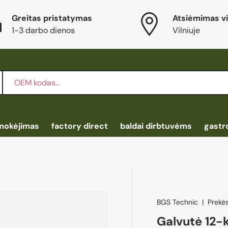
Greitas pristatymas
Atsiėmimas vi
1-3 darbo dienos
Vilniuje
mokėjimas
factory direct
baldai dirbtuvėms
gastr
BGS Technic
|
Prekė
Galvutė 12-k