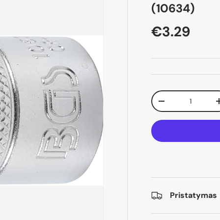
(10634)
Įprasta ka
€3.29
Kiekis
Sumažinti kiekį
Pristatymas