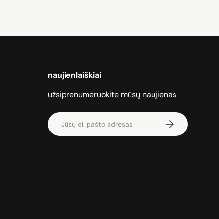
naujienlaiškiai
užsiprenumeruokite mūsų naujienas
El. paštas
Prenumeruoti