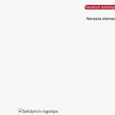
Parašyti atsilie
Nerasta eleme
Zāģi, iPhone, Dyson, Mobilie te