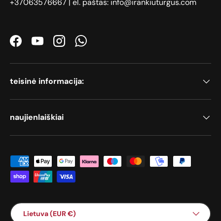
+37063576667 | el. paštas: info@irankiuturgus.com
Facebook
YouTube
Instagram
WhatsApp
teisinė informacija:
naujienlaiškiai
Priimami mokėjimo būdai
Šalis / Regionas
Lietuva (EUR €)