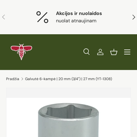
Eiti į turinį
Akcijos ir nuolaidos
Ankstesnis
Kit
nuolat atnaujinam
Paieška
Prisijungti
Krepšelis
Ieškoti
Prekės tipas
Visi
Ieškoti
Pradžia
Galvutė 6-kampė | 20 mm (3/4") | 27 mm (YT-1308)
Eiti į prekės informaciją