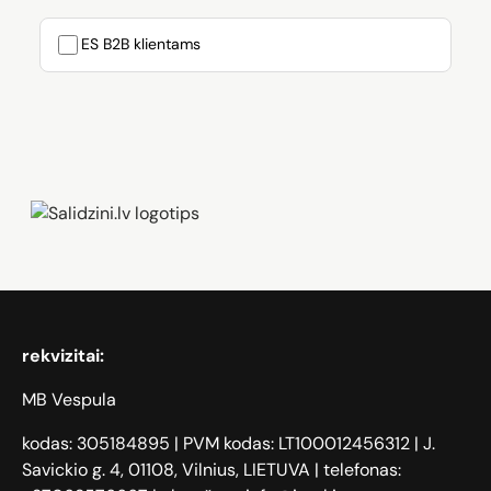
ES B2B klientams
Zāģi, iPhone, Dyson, Mobilie telefoni
rekvizitai:
MB Vespula
kodas: 305184895 | PVM kodas: LT100012456312 | J.
Savickio g. 4, 01108, Vilnius, LIETUVA | telefonas: