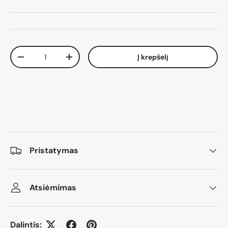
Kiekis
Į krepšelį
Sumažinti kiekį
Padidinti kiekį
Pristatymas
Atsiėmimas
Dalintis: