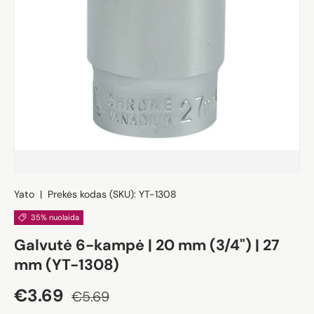
Yato
|
Prekės kodas (SKU):
YT-1308
35% nuolaida
Galvutė 6-kampė | 20 mm (3/4") | 27
mm (YT-1308)
Akcijos kaina
Įprasta kaina
€3.69
€5.69