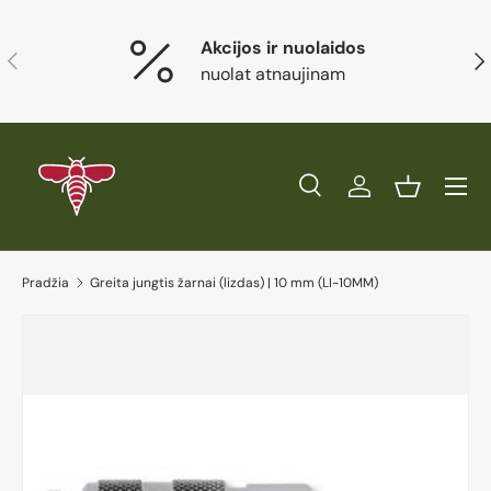
Eiti į turinį
Akcijos ir nuolaidos
Ankstesnis
Kit
nuolat atnaujinam
Paieška
Prisijungti
Krepšelis
Ieškoti
Prekės tipas
Visi
Ieškoti
Pradžia
Greita jungtis žarnai (lizdas) | 10 mm (LI-10MM)
Eiti į prekės informaciją