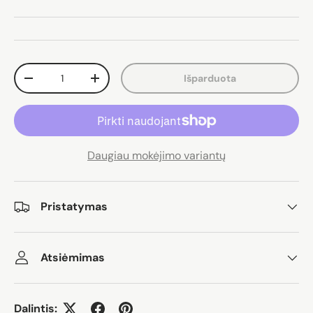
Kiekis
Išparduota
Sumažinti kiekį
Padidinti kiekį
Daugiau mokėjimo variantų
Pristatymas
Atsiėmimas
Dalintis: