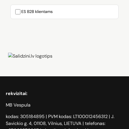
ES B2B klientams
Zāģi, iPhone, Dyson, Mobilie telefoni
rekvizitai:
MB Vespula
kodas: 305184895 | PVM kodas: LT100012456312 | J.
Savickio g. 4, 01108, Vilnius, LIETUVA | telefonas: