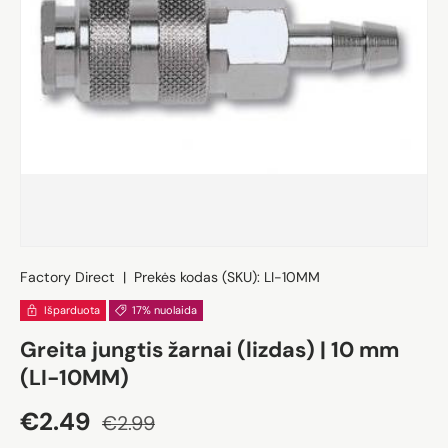
Factory Direct
|
Prekės kodas (SKU):
LI-10MM
Išparduota
17% nuolaida
Greita jungtis žarnai (lizdas) | 10 mm
(LI-10MM)
Akcijos kaina
Įprasta kaina
€2.49
€2.99