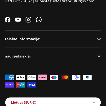
+37063576667 | el. paštas: info@irankiuturgus.com
Facebook
YouTube
Instagram
WhatsApp
teisinė informacija:
naujienlaiškiai
Priimami mokėjimo būdai
Šalis / Regionas
Lietuva (EUR €)