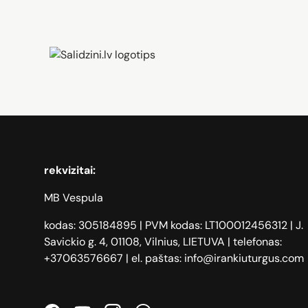
Zāģi, iPhone, Dyson, Mobilie te
rekvizitai:
MB Vespula
kodas: 305184895 | PVM kodas: LT100012456312 | J.
Savickio g. 4, 01108, Vilnius, LIETUVA | telefonas:
+37063576667 | el. paštas: info@irankiuturgus.com