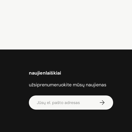
naujienlaiškiai
užsiprenumeruokite mūsų naujienas
El. paštas
Prenumeruoti