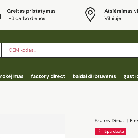
Greitas pristatymas
Atsiėmimas vi
1-3 darbo dienos
Vilniuje
mokėjimas
factory direct
baldai dirbtuvėms
gastr
Factory Direct
|
Pre
Išparduota