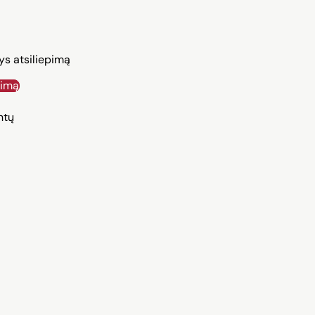
ys atsiliepimą
pimą
ntų