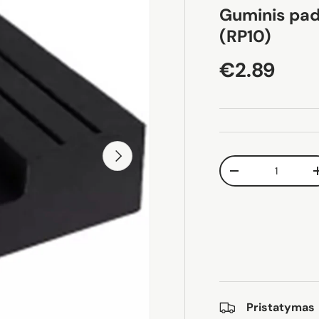
Guminis pad
(RP10)
Įprasta ka
€2.89
Pirmyn
Kiekis
Sumažinti kiekį
Pristatymas