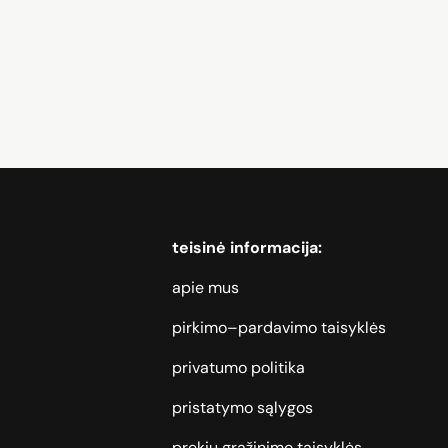
lefoni, Kaķu barība, Santehnika, Skaļruņi, Nojumes
teisinė informacija:
apie mus
pirkimo–pardavimo taisyklės
privatumo politika
pristatymo sąlygos
prekių grąžinimo taisyklės