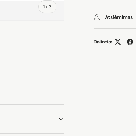
iš
1
/
3
Atsiėmimas
Dalintis:
rijoje