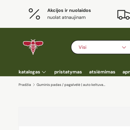
Akcijos ir nuolaidos
Eiti į turinį
nuolat atnaujinam
Ieškoti
Prekės tipas
Visi
katalogas
pristatymas
atsiėmimas
ap
Pradžia
Guminis padas / pagalvėlė | auto keltuvams (RP10)
Eiti į prekės informaciją