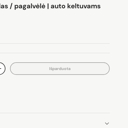
as / pagalvėlė | auto keltuvams
ina
Išparduota
Padidinti kiekį