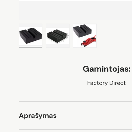
Įkelti nuotrauką 1 galerijoje
Įkelti nuotrauką 2 galerijoje
Įkelti nuotrauką 3 gale
Gamintojas:
Factory Direct
Aprašymas