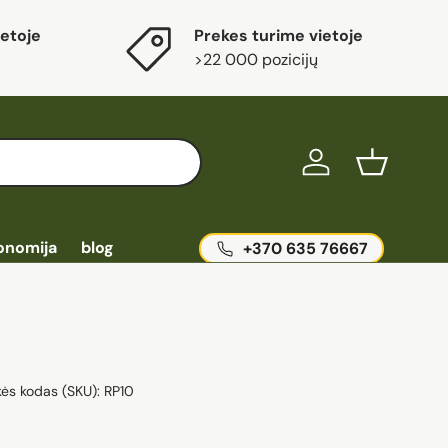
etoje
Prekes turime vietoje
>22 000 pozicijų
Ieškoti
Prisijungti
Krepšelis
onomija
blog
+370 635 76667
kės kodas (SKU):
RP10