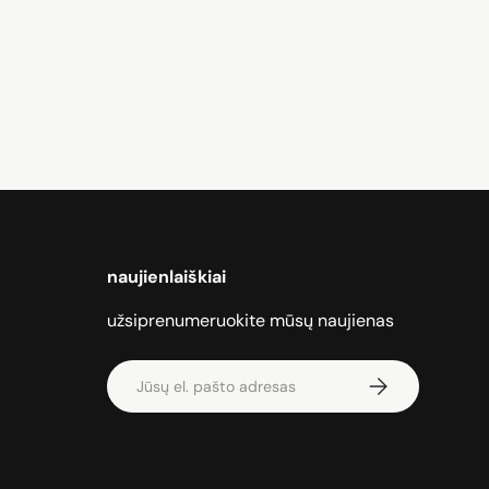
naujienlaiškiai
užsiprenumeruokite mūsų naujienas
El. paštas
Prenumeruoti