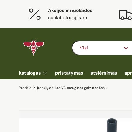
Akcijos ir nuolaidos
Eiti į turinį
nuolat atnaujinam
Ieškoti
Prekės tipas
Visi
katalogas
pristatymas
atsiėmimas
ap
Pradžia
Įrankių dėklas 1/3: smūginės galvutės šešiakampės | 12,5 mm (1/2") | 10 - 24 mm | 20 vnt. (4130)
Eiti į prekės informaciją