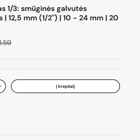
as 1/3: smūginės galvutės
| 12,5 mm (1/2") | 10 - 24 mm | 20
ina
asta kaina
.59
Į krepšelį
Padidinti kiekį