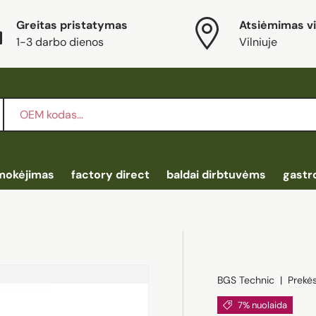
Greitas pristatymas
Atsiėmimas vi
1-3 darbo dienos
Vilniuje
mokėjimas
factory direct
baldai dirbtuvėms
gastr
BGS Technic
|
Prekė
7% nuolaida