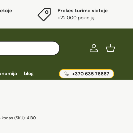
etoje
Prekes turime vietoje
>22 000 pozicijų
Ieškoti
Prisijungti
Krepšelis
onomija
blog
+370 635 76667
s kodas (SKU):
4130