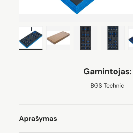
Įkelti nuotrauką 1 galerijoje
Įkelti nuotrauką 2 galerijoje
Įkelti nuotrauką 3 gale
Įkelti nuo
Gamintojas:
BGS Technic
Aprašymas