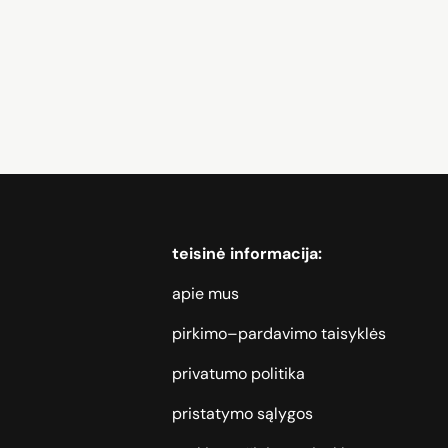
lefoni, Kaķu barība, Santehnika, Skaļruņi, Nojumes
teisinė informacija:
apie mus
pirkimo–pardavimo taisyklės
privatumo politika
pristatymo sąlygos