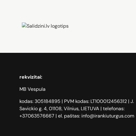
Zāģi, iPhone, Dyson, Mobilie te
rekvizitai:
MB Vespula
kodas: 305184895 | PVM kodas: LT100012456312 | J.
Savickio g. 4, 01108, Vilnius, LIETUVA | telefonas:
+37063576667 | el. paštas: info@irankiuturgus.com