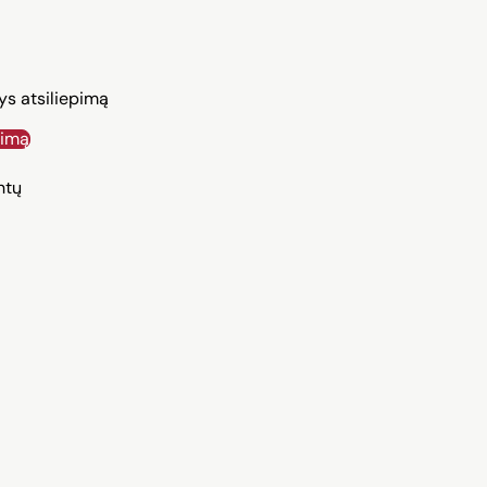
ys atsiliepimą
pimą
ntų