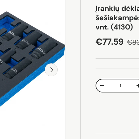
Įrankių dėkl
šešiakampės 
vnt. (4130)
Akcijos ka
Įpr
€77.59
€83
Pirmyn
Kiekis
Sumažinti kiekį