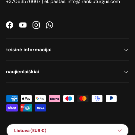
+37063576667 | el. paštas: info@irankiuturgus.com
Facebook
YouTube
Instagram
WhatsApp
teisinė informacija:
naujienlaiškiai
Priimami mokėjimo būdai
Šalis / Regionas
Lietuva (EUR €)