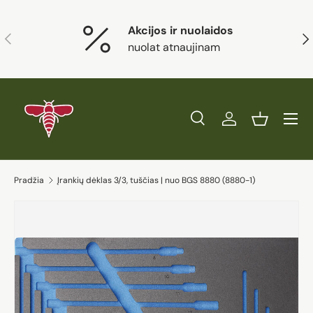
Eiti į turinį
Akcijos ir nuolaidos
Ankstesnis
Kit
nuolat atnaujinam
Paieška
Prisijungti
Krepšelis
Ieškoti
Prekės tipas
Visi
Ieškoti
Pradžia
Įrankių dėklas 3/3, tuščias | nuo BGS 8880 (8880-1)
Eiti į prekės informaciją