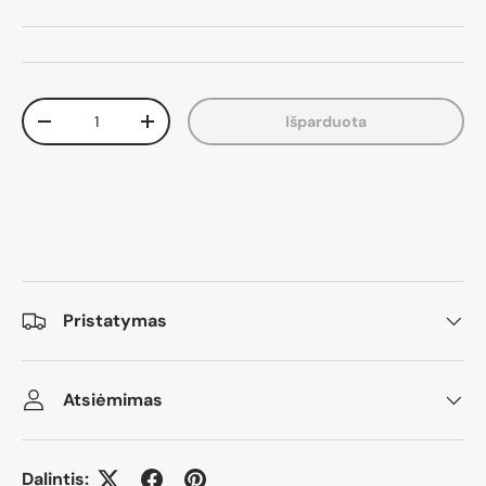
Kiekis
Išparduota
Sumažinti kiekį
Padidinti kiekį
Pristatymas
Atsiėmimas
Dalintis: