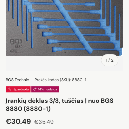
iš
1
/
2
BGS Technic
|
Prekės kodas (SKU):
8880-1
Išparduota
14% nuolaida
Įrankių dėklas 3/3, tuščias | nuo BGS
8880 (8880-1)
Akcijos kaina
Įprasta kaina
€30.49
€35.49