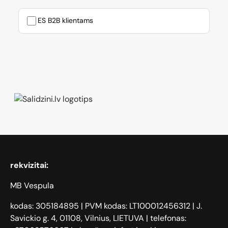
ES B2B klientams
Zāģi, iPhone, Dyson, Mobilie telefoni
rekvizitai:
MB Vespula
kodas: 305184895 | PVM kodas: LT100012456312 | J.
Savickio g. 4, 01108, Vilnius, LIETUVA | telefonas: