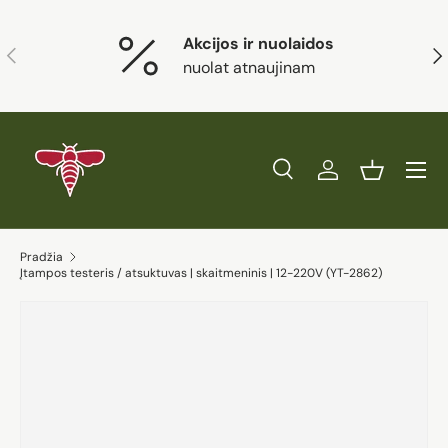
Eiti į turinį
Akcijos ir nuolaidos
Ankstesnis
Kit
nuolat atnaujinam
Paieška
Prisijungti
Krepšelis
Ieškoti
Prekės tipas
Visi
Ieškoti
Pradžia
Įtampos testeris / atsuktuvas | skaitmeninis | 12-220V (YT-2862)
Eiti į prekės informaciją