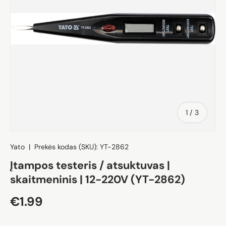
iš
1
/
3
Yato
|
Prekės kodas (SKU):
YT-2862
Įtampos testeris / atsuktuvas |
skaitmeninis | 12-220V (YT-2862)
Įprasta kaina
€1.99