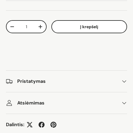
Kiekis
Į krepšelį
Sumažinti kiekį
Padidinti kiekį
Pristatymas
Atsiėmimas
Dalintis: