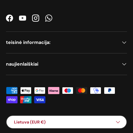
Facebook
YouTube
Instagram
WhatsApp
teisinė informacija:
naujienlaiškiai
Priimami mokėjimo būdai
Šalis / Regionas
Lietuva (EUR €)