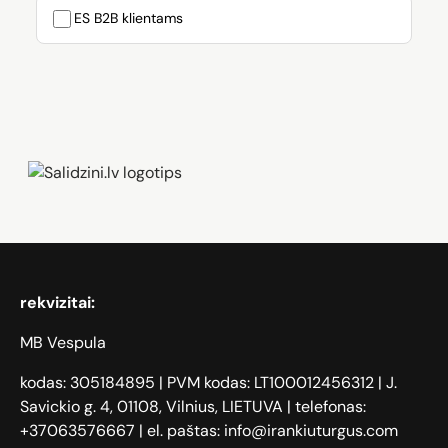
ES B2B klientams
Zāģi, iPhone, Dyson, Mobilie telefoni
rekvizitai:
MB Vespula
kodas: 305184895 | PVM kodas: LT100012456312 | J.
Savickio g. 4, 01108, Vilnius, LIETUVA | telefonas:
+37063576667 | el. paštas: info@irankiuturgus.com