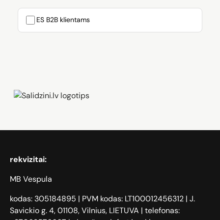
ES B2B klientams
Zāģi, iPhone, Dyson, Mobilie telefoni
rekvizitai:
MB Vespula
kodas: 305184895 | PVM kodas: LT100012456312 | J.
Savickio g. 4, 01108, Vilnius, LIETUVA | telefonas: