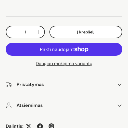
Kiekis
Į krepšelį
Sumažinti kiekį
Padidinti kiekį
Daugiau mokėjimo variantų
Pristatymas
Atsiėmimas
Dalintis: