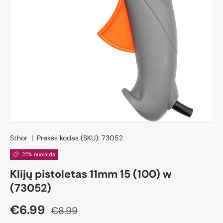
Sthor
|
Prekės kodas (SKU):
73052
22% nuolaida
Klijų pistoletas 11mm 15 (100) w
(73052)
Akcijos kaina
Įprasta kaina
€6.99
€8.99