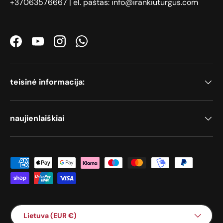
+37063576667 | el. paštas: info@irankiuturgus.com
Facebook
YouTube
Instagram
WhatsApp
teisinė informacija:
naujienlaiškiai
Priimami mokėjimo būdai
Šalis / Regionas
Lietuva (EUR €)