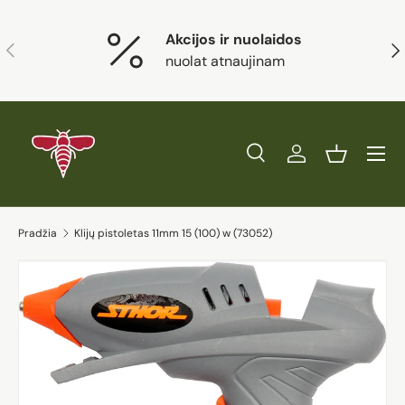
Eiti į turinį
Akcijos ir nuolaidos
Ankstesnis
Kit
nuolat atnaujinam
Paieška
Prisijungti
Krepšelis
Ieškoti
Prekės tipas
Visi
Ieškoti
Pradžia
Klijų pistoletas 11mm 15 (100) w (73052)
Eiti į prekės informaciją