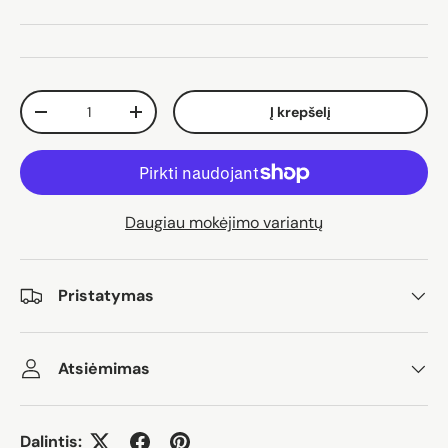
Kiekis
Į krepšelį
Sumažinti kiekį
Padidinti kiekį
Daugiau mokėjimo variantų
Pristatymas
Atsiėmimas
Dalintis: