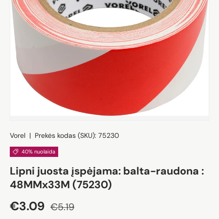
Vorel
|
Prekės kodas (SKU):
75230
40% nuolaida
Lipni juosta įspėjama: balta-raudona :
48MMx33M (75230)
Akcijos kaina
Įprasta kaina
€3.09
€5.19