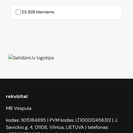
ES B2B klientams
Zāģi, iPhone, Dyson, Mobilie telefoni
rekvizitai:
MB Vespula
kodas: 305184895 | PVM kodas: LT100012456312 | J.
Savickio g. 4, 01108, Vilnius, LIETUVA | telefonas: