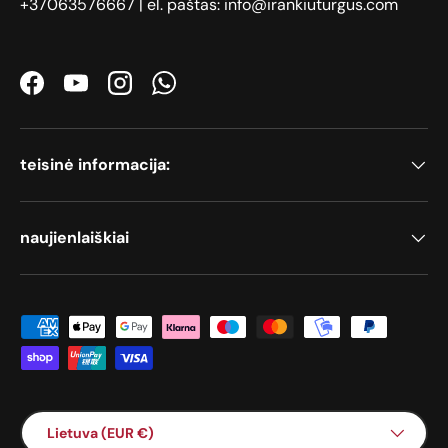
+37063576667 | el. paštas: info@irankiuturgus.com
Facebook
YouTube
Instagram
WhatsApp
teisinė informacija:
naujienlaiškiai
Priimami mokėjimo būdai
Šalis / Regionas
Lietuva (EUR €)