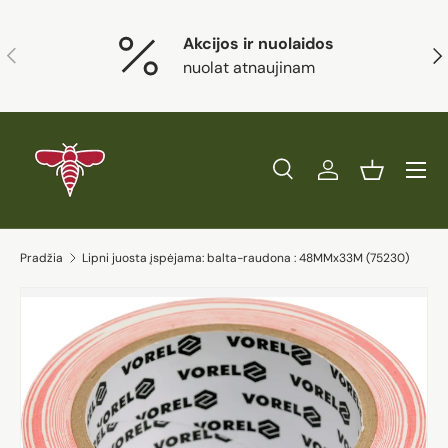
Eiti į turinį
Akcijos ir nuolaidos
Ankstesnis
Kit
nuolat atnaujinam
Paieška
Prisijungti
Krepšelis
Ieškoti
Prekės tipas
Visi
Ieškoti
Pradžia
Lipni juosta įspėjama: balta-raudona : 48MMx33M (75230)
Eiti į prekės informaciją