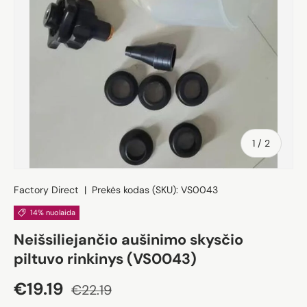
iš
1
/
2
Factory Direct
|
Prekės kodas (SKU):
VS0043
14% nuolaida
Neišsiliejančio aušinimo skysčio
piltuvo rinkinys (VS0043)
Akcijos kaina
Įprasta kaina
€19.19
€22.19