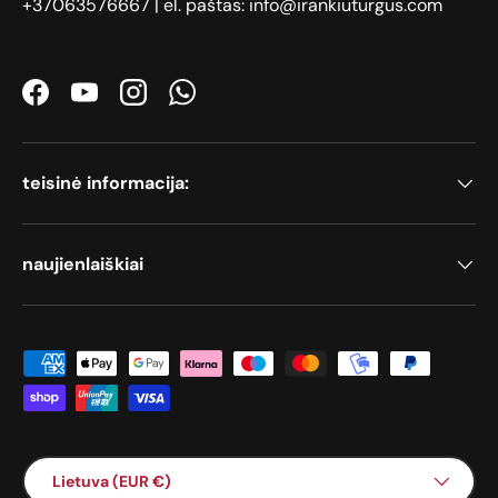
+37063576667 | el. paštas: info@irankiuturgus.com
Facebook
YouTube
Instagram
WhatsApp
teisinė informacija:
naujienlaiškiai
Priimami mokėjimo būdai
Šalis / Regionas
Lietuva (EUR €)