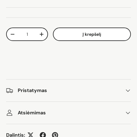
Kiekis
Į krepšelį
Sumažinti kiekį
Padidinti kiekį
Pristatymas
Atsiėmimas
Dalintis: