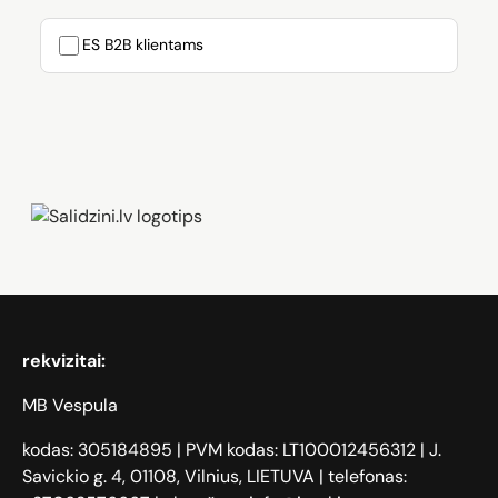
ES B2B klientams
Zāģi, iPhone, Dyson, Mobilie telefoni
rekvizitai:
MB Vespula
kodas: 305184895 | PVM kodas: LT100012456312 | J.
Savickio g. 4, 01108, Vilnius, LIETUVA | telefonas: