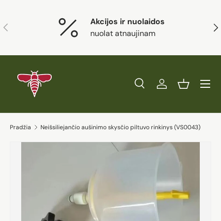
Eiti į turinį
Akcijos ir nuolaidos
Ankstesnis
Kit
nuolat atnaujinam
Paieška
Prisijungti
Krepšelis
Ieškoti
Prekės tipas
Visi
Ieškoti
Pradžia
Neišsiliejančio aušinimo skysčio piltuvo rinkinys (VS0043)
Eiti į prekės informaciją