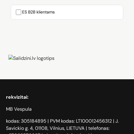
ES B2B klientams
Zāģi, iPhone, Dyson, Mobilie telefoni
rekvizitai:
MB Vespula
kodas: 305184895 | PVM kodas: LT100012456312 | J.
Savickio g. 4, 01108, Vilnius, LIETUVA | telefonas: