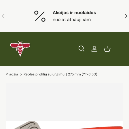
Eiti į turinį
Akcijos ir nuolaidos
Ankstesnis
Kit
nuolat atnaujinam
Paieška
Prisijungti
Krepšelis
Ieškoti
Prekės tipas
Visi
Ieškoti
Pradžia
Replės profilių sujungimui | 275 mm (YT-5130)
Eiti į prekės informaciją