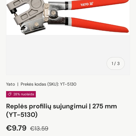
iš
1
/
3
Yato
|
Prekės kodas (SKU):
YT-5130
28% nuolaida
Replės profilių sujungimui | 275 mm
(YT-5130)
Akcijos kaina
Įprasta kaina
€9.79
€13.59