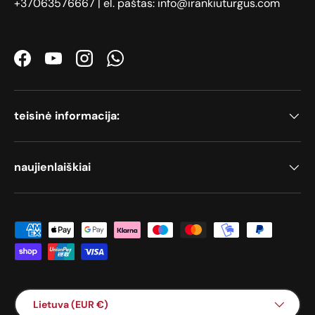
+37063576667 | el. paštas: info@irankiuturgus.com
Facebook
YouTube
Instagram
WhatsApp
teisinė informacija:
naujienlaiškiai
Priimami mokėjimo būdai
Šalis / Regionas
Lietuva (EUR €)