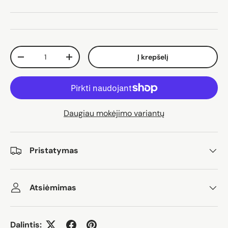
Kiekis
Į krepšelį
Sumažinti kiekį
Padidinti kiekį
Daugiau mokėjimo variantų
Pristatymas
Atsiėmimas
Dalintis: