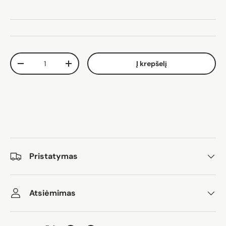
Kiekis
Į krepšelį
Sumažinti kiekį
Padidinti kiekį
Pristatymas
Atsiėmimas