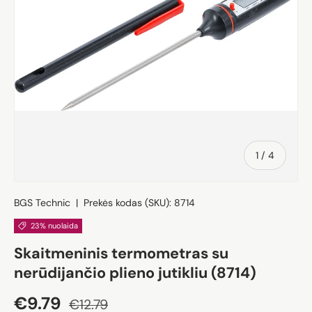
iš
1
/
4
BGS Technic
|
Prekės kodas (SKU):
8714
23% nuolaida
Skaitmeninis termometras su
nerūdijančio plieno jutikliu (8714)
Akcijos kaina
Įprasta kaina
€9.79
€12.79