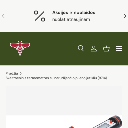
Eiti į turinį
Akcijos ir nuolaidos
Ankstesnis
Kit
nuolat atnaujinam
Paieška
Prisijungti
Krepšelis
Ieškoti
Prekės tipas
Visi
Ieškoti
Pradžia
Skaitmeninis termometras su nerūdijančio plieno jutikliu (8714)
Eiti į prekės informaciją