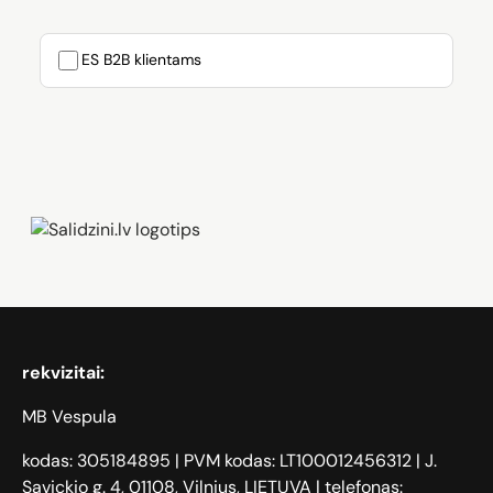
ES B2B klientams
Zāģi, iPhone, Dyson, Mobilie telefoni
rekvizitai:
MB Vespula
kodas: 305184895 | PVM kodas: LT100012456312 | J.
Savickio g. 4, 01108, Vilnius, LIETUVA | telefonas: