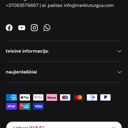
+37063576667 | el. paštas: info@irankiuturgus.com
Facebook
YouTube
Instagram
WhatsApp
teisinė informacija:
naujienlaiškiai
Priimami mokėjimo būdai
Šalis / Regionas
Lietuva (EUR €)