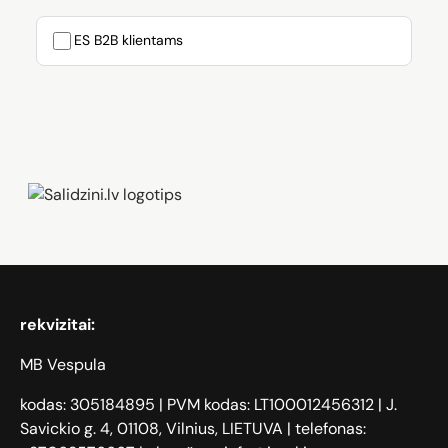
ES B2B klientams
Zāģi, iPhone, Dyson, Mobilie telefoni
rekvizitai:
MB Vespula
kodas: 305184895 | PVM kodas: LT100012456312 | J.
Savickio g. 4, 01108, Vilnius, LIETUVA | telefonas: