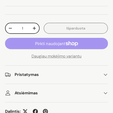
Kiekis
Išparduota
Sumažinti kiekį
Padidinti kiekį
Daugiau mokėjimo variantų
Pristatymas
Atsiėmimas
Dalintis: