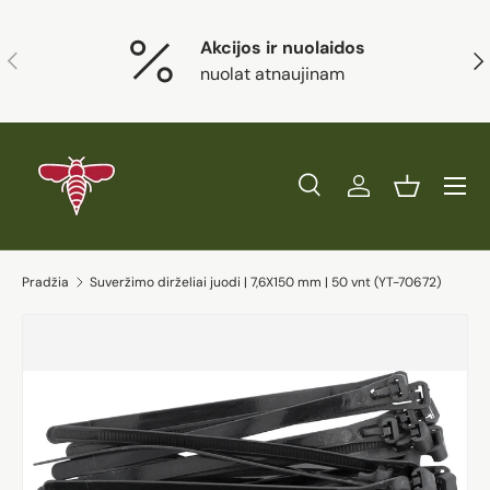
Eiti į turinį
Akcijos ir nuolaidos
Ankstesnis
Kit
nuolat atnaujinam
Paieška
Prisijungti
Krepšelis
Ieškoti
Prekės tipas
Visi
Ieškoti
Pradžia
Suveržimo dirželiai juodi | 7,6X150 mm | 50 vnt (YT-70672)
Eiti į prekės informaciją