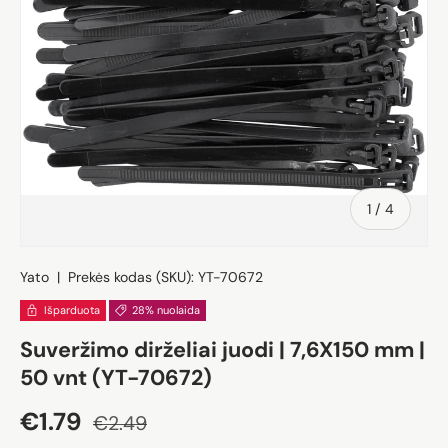
iš
1
/
4
Yato
|
Prekės kodas (SKU):
YT-70672
Išparduota
28% nuolaida
Suveržimo dirželiai juodi | 7,6X150 mm |
50 vnt (YT-70672)
Akcijos kaina
Įprasta kaina
€1.79
€2.49