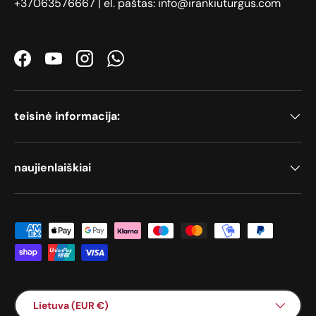
+37063576667 | el. paštas: info@irankiuturgus.com
Facebook
YouTube
Instagram
WhatsApp
teisinė informacija:
naujienlaiškiai
Priimami mokėjimo būdai
Šalis / Regionas
Lietuva (EUR €)