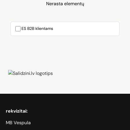
Nerasta elementų
ES B2B klientams
Zāģi, iPhone, Dyson, Mobilie telefoni
rekvizitai:
MB Vespula