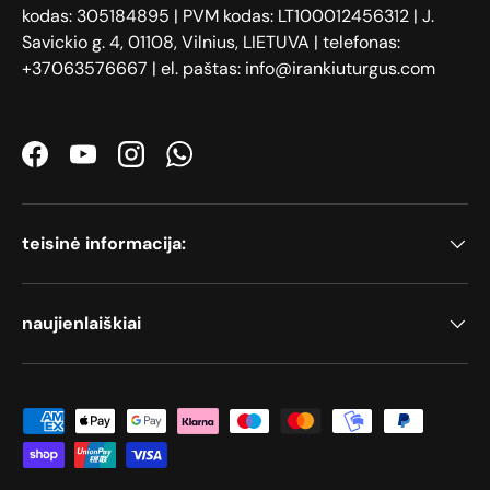
kodas: 305184895 | PVM kodas: LT100012456312 | J.
Savickio g. 4, 01108, Vilnius, LIETUVA | telefonas:
+37063576667 | el. paštas: info@irankiuturgus.com
Facebook
YouTube
Instagram
WhatsApp
teisinė informacija:
naujienlaiškiai
Priimami mokėjimo būdai