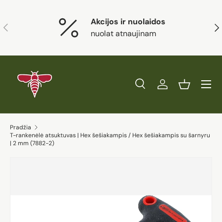
Eiti į turinį
Akcijos ir nuolaidos
Ankstesnis
Kit
nuolat atnaujinam
Paieška
Prisijungti
Krepšelis
Ieškoti
Prekės tipas
Visi
Ieškoti
Pradžia
T-rankenėlė atsuktuvas | Hex šešiakampis / Hex šešiakampis su šarnyru
| 2 mm (7882-2)
Eiti į prekės informaciją