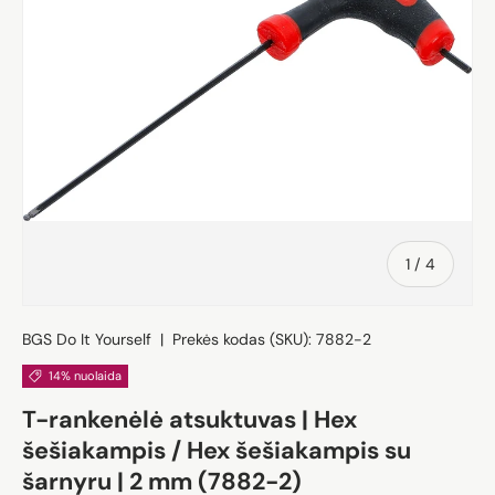
iš
1
/
4
BGS Do It Yourself
|
Prekės kodas (SKU):
7882-2
14% nuolaida
T-rankenėlė atsuktuvas | Hex
šešiakampis / Hex šešiakampis su
šarnyru | 2 mm (7882-2)