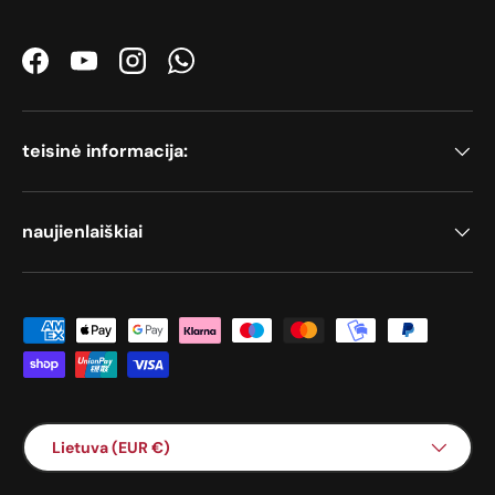
Facebook
YouTube
Instagram
WhatsApp
teisinė informacija:
naujienlaiškiai
Priimami mokėjimo būdai
Šalis / Regionas
Lietuva (EUR €)