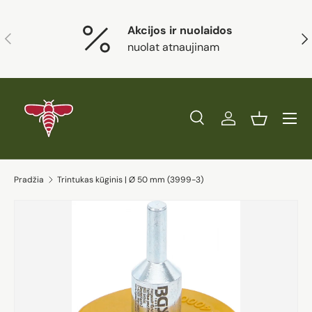
Eiti į turinį
Akcijos ir nuolaidos
Ankstesnis
Kit
nuolat atnaujinam
Paieška
Prisijungti
Krepšelis
Ieškoti
Prekės tipas
Visi
Ieškoti
Pradžia
Trintukas kūginis | Ø 50 mm (3999-3)
Eiti į prekės informaciją