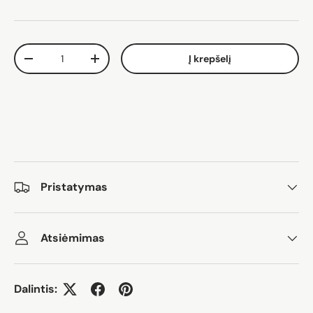
Kiekis
Į krepšelį
Sumažinti kiekį
Padidinti kiekį
Pristatymas
Atsiėmimas
Dalintis: