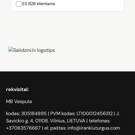
ES B2B klientams
Zāģi, iPhone, Dyson, Mobilie telefoni
rekvizitai:
MB Vespula
kodas: 305184895 | PVM kodas: LT100012456312 | J.
Savickio g. 4, 01108, Vilnius, LIETUVA | telefonas:
+37063576667 | el. paštas: info@irankiuturgus.com