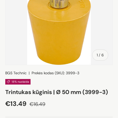
iš
1
/
6
BGS Technic
|
Prekės kodas (SKU):
3999-3
18% nuolaida
Trintukas kūginis | Ø 50 mm (3999-3)
Akcijos kaina
Įprasta kaina
€13.49
€16.49