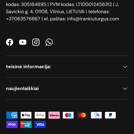
kodas: 305184895 | PVM kodas: LT100012456312 | J.
Savickio g. 4, 01108, Vilnius, LIETUVA | telefonas:
+37063576667 | el. paštas: info@irankiuturgus.com
Facebook
YouTube
Instagram
WhatsApp
teisinė informacija:
naujienlaiškiai
Priimami mokėjimo būdai