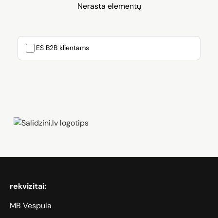
Nerasta elementų
ES B2B klientams
Zāģi, iPhone, Dyson, Mobilie telefoni
rekvizitai:
MB Vespula