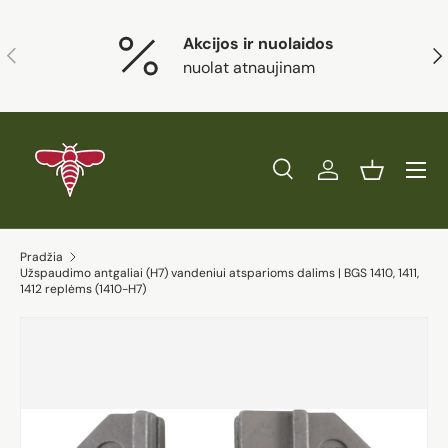
Eiti į turinį
Akcijos ir nuolaidos
Ankstesnis
Kit
nuolat atnaujinam
Paieška
Prisijungti
Krepšelis
Ieškoti
Prekės tipas
Visi
Ieškoti
Pradžia
Užspaudimo antgaliai (H7) vandeniui atsparioms dalims | BGS 1410, 1411,
1412 replėms (1410-H7)
Eiti į prekės informaciją