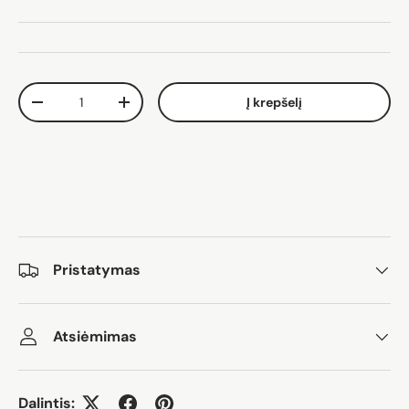
Kiekis
Į krepšelį
Sumažinti kiekį
Padidinti kiekį
Pristatymas
Atsiėmimas
Dalintis: