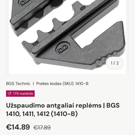
iš
1
/
2
BGS Technic
|
Prekės kodas (SKU):
1410-B
17% nuolaida
Užspaudimo antgaliai replėms | BGS
1410, 1411, 1412 (1410-B)
Akcijos kaina
Įprasta kaina
€14.89
€17.89