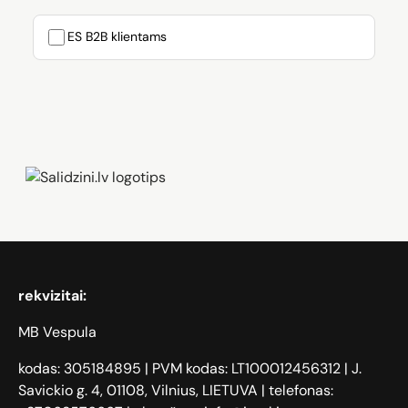
ES B2B klientams
Zāģi, iPhone, Dyson, Mobilie telefoni
rekvizitai:
MB Vespula
kodas: 305184895 | PVM kodas: LT100012456312 | J.
Savickio g. 4, 01108, Vilnius, LIETUVA | telefonas: