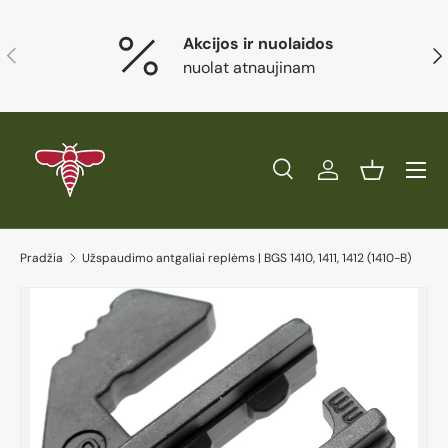
Eiti į turinį
Akcijos ir nuolaidos
Ankstesnis
Kit
nuolat atnaujinam
Paieška
Prisijungti
Krepšelis
Ieškoti
Prekės tipas
Visi
Ieškoti
Pradžia
Užspaudimo antgaliai replėms | BGS 1410, 1411, 1412 (1410-B)
Eiti į prekės informaciją