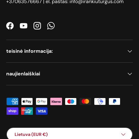
+37063576667 | el. paštas: info@irankiuturgus.com
Facebook
YouTube
Instagram
WhatsApp
teisinė informacija:
naujienlaiškiai
Priimami mokėjimo būdai
Šalis / Regionas
Lietuva (EUR €)