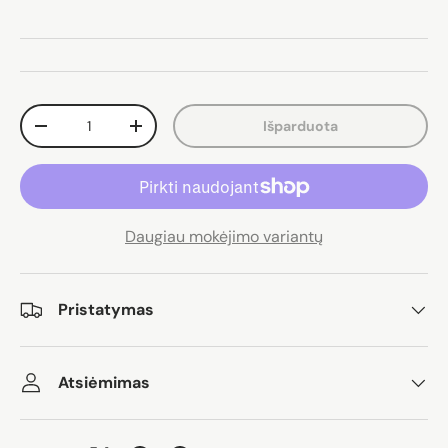
Kiekis
Išparduota
Sumažinti kiekį
Padidinti kiekį
Daugiau mokėjimo variantų
Pristatymas
Atsiėmimas