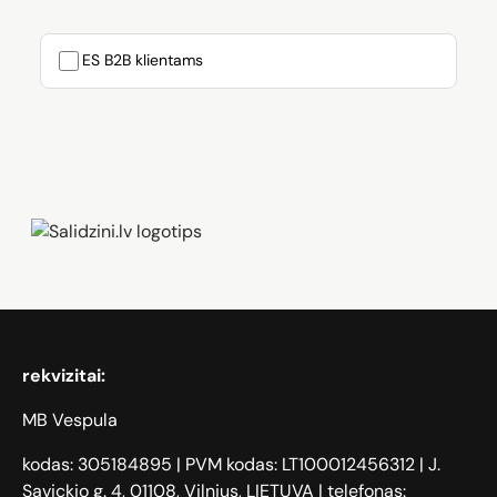
ES B2B klientams
Zāģi, iPhone, Dyson, Mobilie telefoni
rekvizitai:
MB Vespula
kodas: 305184895 | PVM kodas: LT100012456312 | J.
Savickio g. 4, 01108, Vilnius, LIETUVA | telefonas: