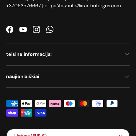
+37063576667 | el. paštas: info@irankiuturgus.com
Facebook
YouTube
Instagram
WhatsApp
teisinė informacija:
naujienlaiškiai
Priimami mokėjimo būdai
Šalis / Regionas
Lietuva (EUR €)