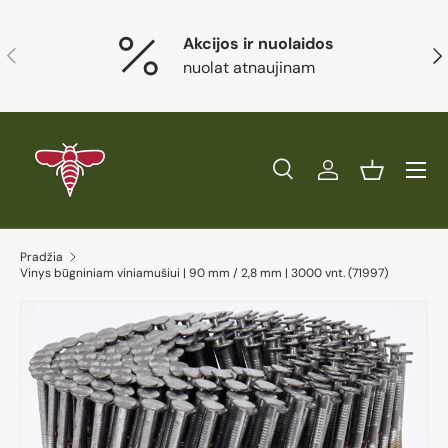
Eiti į turinį
Akcijos ir nuolaidos
Ankstesnis
Kit
nuolat atnaujinam
Paieška
Prisijungti
Krepšelis
Ieškoti
Prekės tipas
Visi
Ieškoti
Pradžia
Vinys būgniniam viniamušiui | 90 mm / 2,8 mm | 3000 vnt. (71997)
Eiti į prekės informaciją